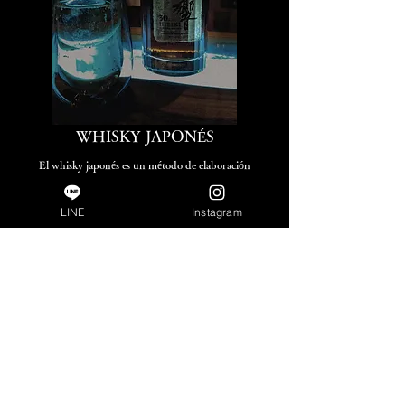
WHISKY JAPONÉS
El whisky japonés es un método de elaboración
aprendido en Escocia, perfeccionado utilizando el agua
y el clima de Japón.
LINE
Instagram
Esta es una bebida que enfatiza la delicadeza, la armonía
y un final tranquilo y persistente, en lugar de la
ostentación.